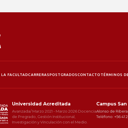
 LA FACULTAD
CARRERAS
POSTGRADOS
CONTACTO
TÉRMINOS DE
Universidad Acreditada
Campus San
Avanzada/ Marzo 2021 - Marzo 2026 Docencia
Alonso de Ribera
de Pregrado, Gestión Institucional,
Teléfono: +56 41 
Investigación y Vinculación con el Medio.