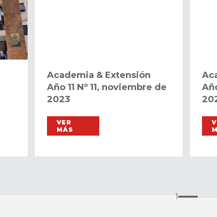
Academia & Extensión
Ac
Año 11 Nº 11, noviembre de
Año
2023
20
VER
V
MÁS
1