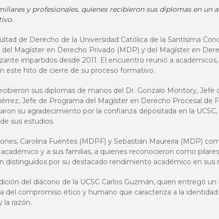
iliares y profesionales, quienes recibieron sus diplomas en un 
tivo.
ltad de Derecho de la Universidad Católica de la Santísima Con
s del Magíster en Derecho Privado (MDP) y del Magíster en Der
izante impartidos desde 2011. El encuentro reunió a académicos,
 este hito de cierre de su proceso formativo.
s recibieron sus diplomas de manos del Dr. Gonzalo Montory, Jef
tiérrez, Jefe de Programa del Magíster en Derecho Procesal de
esaron su agradecimiento por la confianza depositada en la UCSC,
de sus estudios.
iones, Carolina Fuentes (MDPF) y Sebastián Maureira (MDP) com
o académico y a sus familias, a quienes reconocieron como pilar
n distinguidos por su destacado rendimiento académico en sus 
ición del diácono de la UCSC Carlos Guzmán, quien entregó un 
ia del compromiso ético y humano que caracteriza a la identidad c
 la razón.