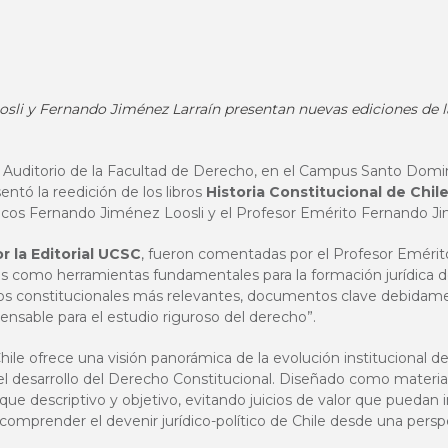
i y Fernando Jiménez Larraín presentan nuevas ediciones de la
 Auditorio de la Facultad de Derecho, en el Campus Santo Doming
ntó la reedición de los libros
Historia Constitucional de Chil
icos Fernando Jiménez Loosli y el Profesor Emérito Fernando Ji
r la Editorial UCSC
, fueron comentadas por el Profesor Eméri
as como herramientas fundamentales para la formación jurídica d
xtos constitucionales más relevantes, documentos clave debidame
pensable para el estudio riguroso del derecho”.
Chile ofrece una visión panorámica de la evolución institucional de
 desarrollo del Derecho Constitucional. Diseñado como materi
que descriptivo y objetivo, evitando juicios de valor que puedan in
comprender el devenir jurídico-político de Chile desde una persp