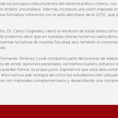
da los principios estructurantes del sistema político chileno, con
 ámbito universitario. Además, incorpora una visión inspirada en l
iva formativa coherente con el sello identitario de la UCSC, qu
.
o, Dr. Carlos Céspedes, valoró la reedición de estas obras como 
lo podemos decir que en nuestras vitrinas tenemos varios libros
esentan la historia de nuestra Facultad, sino también el crecim
aló.
o Fernando Jiménez Loosli compartió parte del proceso de elabor
 de emitir opiniones personales; centramos nuestro esfuerzo en
s puedan formar su propio juicio. Esperamos que esta obra contin
os años hemos sido testigos de cómo los estudiantes han utiliza
dose con materiales complementarios y desarrollando una compre