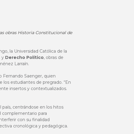
s obras Historia Constitucional de
o, la Universidad Católica de la
e
y
Derecho Político
, obras de
ménez Larraín.
to Fernando Saenger, quien
e los estudiantes de pregrado. “En
nte insertos y contextualizados.
l país, centrándose en los hitos
al complementario para
terferir con su finalidad
ectiva cronológica y pedagógica.