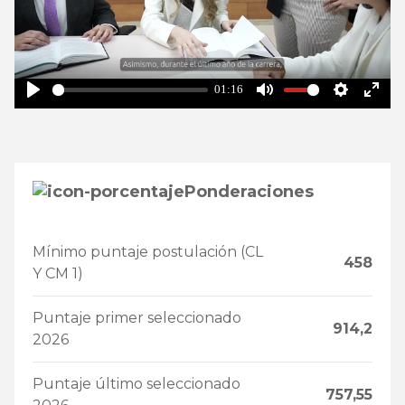
01:16
Play
Mute
Settings
Enter
fullsc
Ponderaciones
Mínimo puntaje postulación (CL
458
Y CM 1)
Puntaje primer seleccionado
914,2
2026
Puntaje último seleccionado
757,55