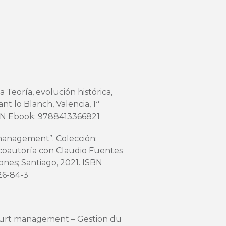
Teoría, evolución histórica,
t lo Blanch, Valencia, 1ª
SBN Ebook: 9788413366821
se management”. Colección:
 coautoría con Claudio Fuentes
iones; Santiago, 2021. ISBN
26-84-3
Court management – Gestion du