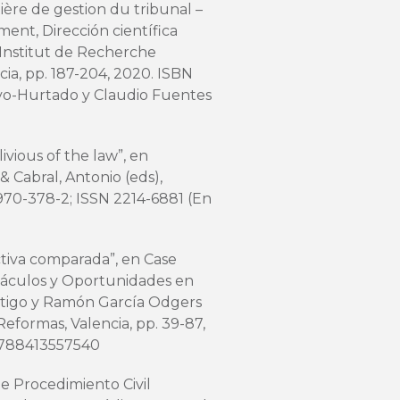
ière de gestion du tribunal –
ent, Dirección científica
Institut de Recherche
cia, pp. 187-204, 2020. ISBN
vo-Hurtado y Claudio Fuentes
blivious of the law”, en
& Cabral, Antonio (eds),
3970-378-2; ISSN 2214-6881 (En
tiva comparada”, en Case
stáculos y Oportunidades en
stigo y Ramón García Odgers
 Reformas, Valencia, pp. 39-87,
9788413557540
e Procedimiento Civil