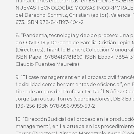
transacciones electrónicas” en ESTUDIOS SOB
NUEVAS TECNOLOGÍAS Y COSAS INCORPORALES Mi
del Derecho, Schmitz, Christian (editor), Valencia,
673. ISBN 978-84-1197-404-2.
8. “Pandemia, tecnología y debido proceso: una p
en COVID-19 y Derecho de Familia; Cristián Lepin M
(Directores), Tirant lo Blanch, Colección Monografía
ISBN Papel: 9788413781860; ISBN Ebook: 788413
Claudio Fuentes Maureira)
9. “El case management en el proceso civil francés
flexibilidad como herramientas de eficiencia.”, en
Libro de amigos del Profesor Dr. Raúl Núñez Ojeda
Jorge Larroucau Torres (coordinadores), DER Edicio
193- 256. ISBN 978-956-9959-59-2
10. “Dirección Judicial del proceso en la producci
management”, en La prueba en los procedimiento
Torres (Directora), Ximena Marcazzolo Awad (Coor