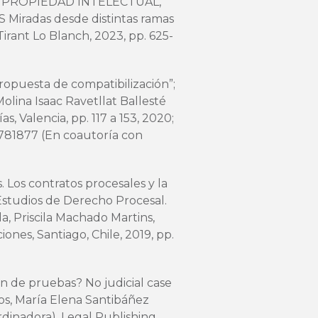
RE PROPIEDAD INTELECTUAL,
radas desde distintas ramas
 Tirant Lo Blanch, 2023, pp. 625-
ropuesta de compatibilización”;
olina Isaac Ravetllat Ballesté
s, Valencia, pp. 117 a 153, 2020;
781877 (En coautoría con
. Los contratos procesales y la
 Estudios de Derecho Procesal.
, Priscila Machado Martins,
nes, Santiago, Chile, 2019, pp.
ón de pruebas? No judicial case
s, María Elena Santibáñez
dinadora), Legal Publishing