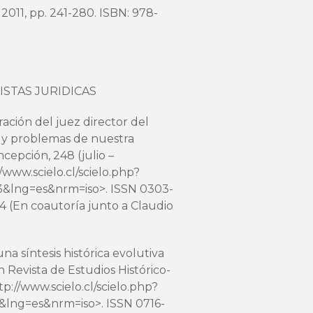
2011, pp. 241-280. ISBN: 978-
ISTAS JURIDICAS
ación del juez director del
s y problemas de nuestra
cepción, 248 (julio –
/www.scielo.cl/scielo.php?
3&lng=es&nrm=iso>. ISSN 0303-
14
(En coautoría junto a Claudio
na síntesis histórica evolutiva
en Revista de Estudios Histórico-
tp://www.scielo.cl/scielo.php?
9&lng=es&nrm=iso
>. ISSN 0716-