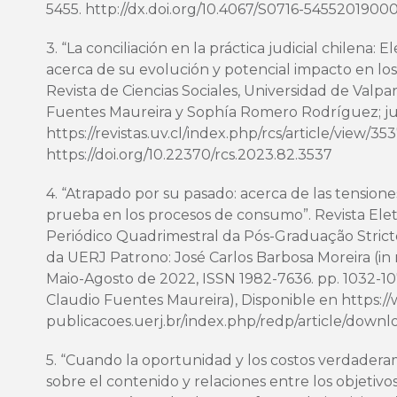
5455.
http://dx.doi.org/10.4067/S0716-5455201900
3. “La conciliación en la práctica judicial chilena:
acerca de su evolución y potencial impacto en los
Revista de Ciencias Sociales, Universidad de Valpa
Fuentes Maureira y Sophía Romero Rodríguez; jul
https://revistas.uv.cl/index.php/rcs/article/view/35
https://doi.org/10.22370/rcs.2023.82.3537
4. “Atrapado por su pasado: acerca de las tension
prueba en los procesos de consumo”. Revista Elet
Periódico Quadrimestral da Pós-Graduação Strict
da UERJ Patrono: José Carlos Barbosa Moreira (i
Maio-Agosto de 2022, ISSN 1982-7636. pp. 1032-10
Claudio Fuentes Maureira), Disponible en
https:/
publicacoes.uerj.br/index.php/redp/article/down
5. “Cuando la oportunidad y los costos verdader
sobre el contenido y relaciones entre los objetivos