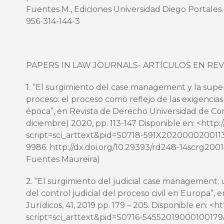
Fuentes M., Ediciones Universidad Diego Portales. 
956-314-144-3
PAPERS IN LAW JOURNALS- ARTÍCULOS EN REV
1. “El surgimiento del case management y la super
proceso: el proceso como reflejo de las exigencia
época”, en Revista de Derecho Universidad de Con
diciembre) 2020, pp. 113-147 Disponible en: <http:/
script=sci_arttext&pid=S0718-591X202000020011
9986.
http://dx.doi.org/10.29393/rd248-14scrg200
Fuentes Maureira)
2. “El surgimiento del judicial case management; u
del control judicial del proceso civil en Europa”, 
Jurídicos, 41, 2019 pp. 179 – 205. Disponible en: <
ht
script=sci_arttext&pid=S0716-5455201900010017