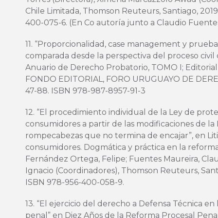
Chile Limitada, Thomson Reuteurs, Santiago, 2019
400-075-6. (En Co autoría junto a Claudio Fuente
11. “Proporcionalidad, case management y pruebas
comparada desde la perspectiva del proceso civil d
Anuario de Derecho Probatorio, TOMO I; Editor
FONDO EDITORIAL, FORO URUGUAYO DE DERE
47-88. ISBN 978-987-8957-91-3
12. “El procedimiento individual de la Ley de prot
consumidores a partir de las modificaciones de la 
rompecabezas que no termina de encajar”, en Lit
consumidores. Dogmática y práctica en la reform
Fernández Ortega, Felipe; Fuentes Maureira, Cla
Ignacio (Coordinadores), Thomson Reuteurs, Santia
ISBN 978-956-400-058-9.
13. “El ejercicio del derecho a Defensa Técnica en
penal” en Diez Años de la Reforma Procesal Penal