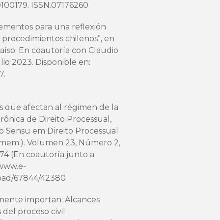
0100179
. ISSN.07176260
 Elementos para una reflexión
 procedimientos chilenos”, en
raíso; En coautoría con Claudio
io 2023. Disponible en:
37
.
es que afectan al régimen de la
rônica de Direito Processual,
o Sensu em Direito Processual
n mem.). Volumen 23, Número 2,
74 (En coautoría junto a
/www.e-
load/67844/42380
amente importan: Alcances
 del proceso civil