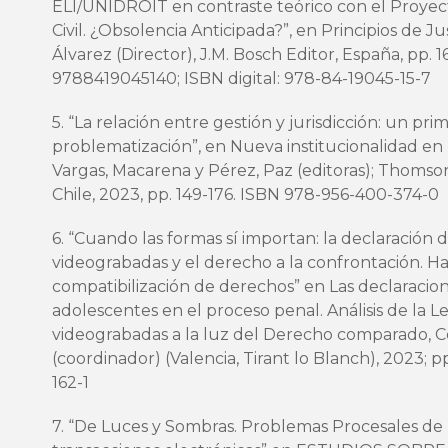
ELI/UNIDROIT en contraste teórico con el Proye
Civil. ¿Obsolencia Anticipada?”, en Principios de Ju
Álvarez (Director), J.M. Bosch Editor, España, pp. 
9788419045140; ISBN digital: 978-84-19045-15-7
5. “La relación entre gestión y jurisdicción: un pri
problematización”, en Nueva institucionalidad en 
Vargas, Macarena y Pérez, Paz (editoras); Thomso
Chile, 2023, pp. 149-176. ISBN 978-956-400-374-0
6. “Cuando las formas sí importan: la declaración 
videograbadas y el derecho a la confrontación. H
compatibilización de derechos” en Las declaracion
adolescentes en el proceso penal. Análisis de la L
videograbadas a la luz del Derecho comparado, Con
(coordinador) (Valencia, Tirant lo Blanch), 2023; p
162-1
7. “De Luces y Sombras. Problemas Procesales de 